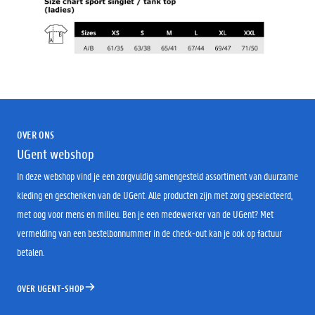
OVER ONS
UGent webshop
In deze webshop vind je een zorgvuldig samengesteld assortiment van duurzame
kleding en geschenken van de UGent. Alle producten zijn met zorg geselecteerd,
met oog voor mens en milieu. Ben je een medewerker van de UGent? Met
vermelding van een bestelbonnummer in de check-out kan je ook op factuur
betalen.
OVER UGENT-SHOP