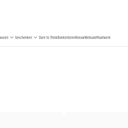
rwaren
Geschenken
Dare to Think
Boekentoren
Nieuw
Websale
Maatwerk