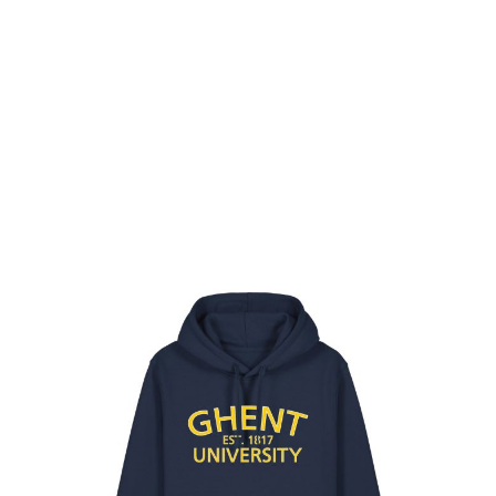
Levertijd: 2 werkdagen
Materiaal: 85% biologisch katoen (GOTS) en 15% gerecycleerd polyester
(GRS) - OEKO-TEX® - Peta Vegan Approved
Maatschappelijk verantwoord geproduceerd (Fair Wear)
Model: Unisex
Opdruk: Ghent University op de borst
Tips om de juiste maat te kiezen