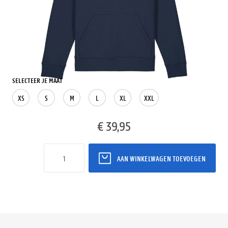
Verkrijgbaar bij
balie Rectoraat
: Vanaf eind augustus
Verkrijgbaar bij
balie Studentencentrum
: NEE
Verkrijgbaar bij
GUM
: NEE
SELECTEER JE MAAT
XS
S
M
L
XL
XXL
€ 39,95
Aantal
AAN WINKELWAGEN TOEVOEGEN